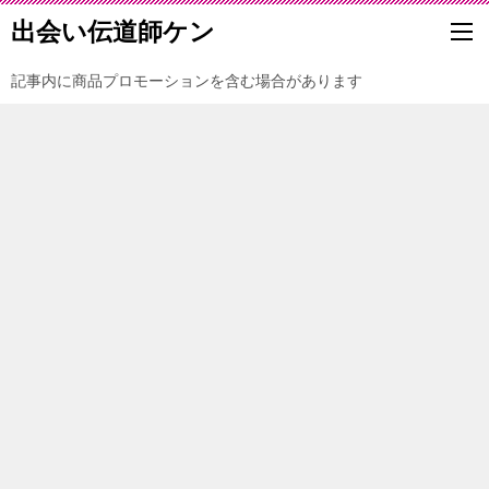
出会い伝道師ケン
記事内に商品プロモーションを含む場合があります