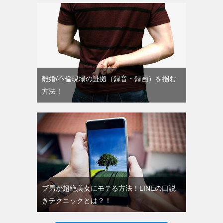
離婚/不倫現場の証拠（録音・録画）を掴む
方法！
ブ男が超絶美女にモテる方法！LINEの口説
きテクニックとは？！