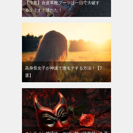
【注意】合皮革靴ブーツは一日で大破す
る！？すぐ壊れた！
高身長女子が神速で激モテする方法！【7
選】