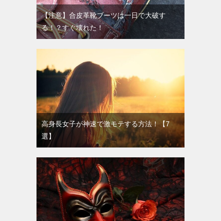
【注意】合皮革靴ブーツは一日で大破す
る！？すぐ壊れた！
高身長女子が神速で激モテする方法！【7
選】