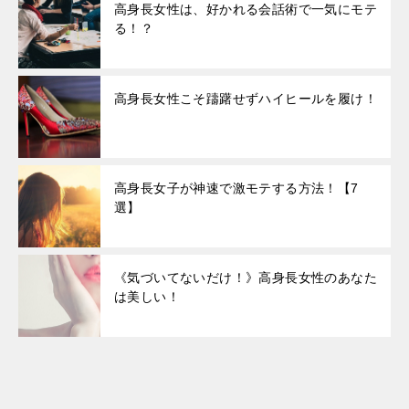
高身長女性は、好かれる会話術で一気にモテ
る！？
高身長女性こそ躊躇せずハイヒールを履け！
高身長女子が神速で激モテする方法！【7
選】
《気づいてないだけ！》高身長女性のあなた
は美しい！