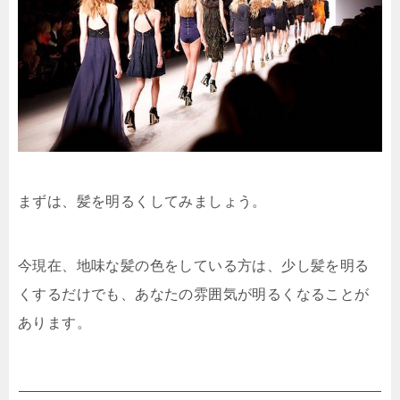
まずは、髪を明るくしてみましょう。
今現在、地味な髪の色をしている方は、少し髪を明る
くするだけでも、あなたの雰囲気が明るくなることが
あります。