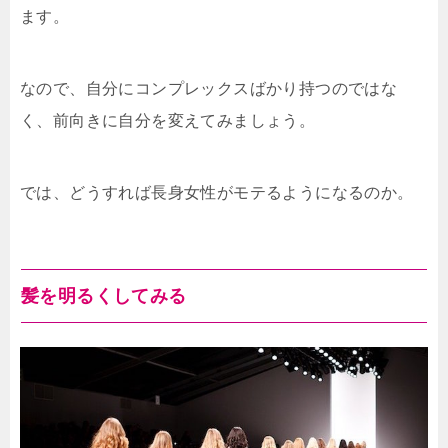
ます。
なので、自分にコンプレックスばかり持つのではな
く、前向きに自分を変えてみましょう。
では、どうすれば長身女性がモテるようになるのか。
髪を明るくしてみる