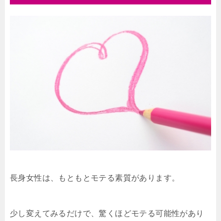
長身女性は、もともとモテる素質があります。
少し変えてみるだけで、驚くほどモテる可能性があり