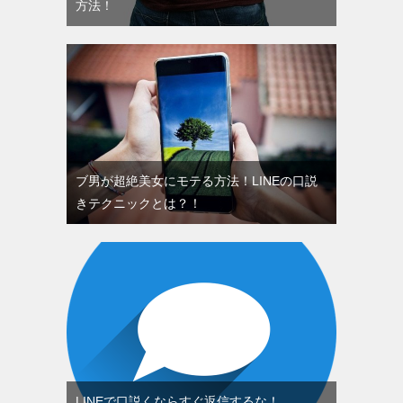
方法！
ブ男が超絶美女にモテる方法！LINEの口説
きテクニックとは？！
LINEで口説くならすぐ返信するな！