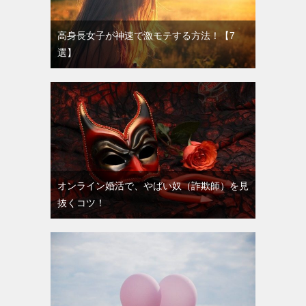
高身長女子が神速で激モテする方法！【7
選】
オンライン婚活で、やばい奴（詐欺師）を見
抜くコツ！