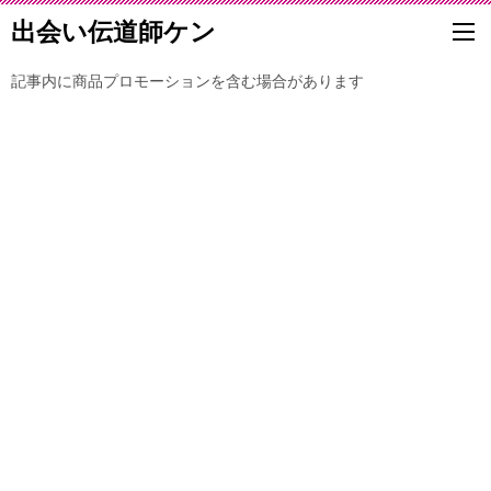
出会い伝道師ケン
記事内に商品プロモーションを含む場合があります