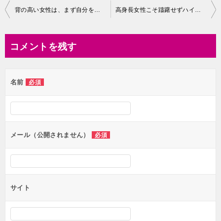
投
背の高い女性は、まず自分を信じよう！
高身長女性こそ躊躇せずハイヒールを履け！
稿
ナ
コメントを残す
ビ
ゲ
名前
必須
ー
シ
ョ
ン
メール（公開されません）
必須
サイト