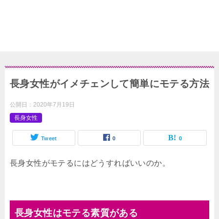
長身女性がイメチェンして簡単にモテる方法
公開日：
2020年7月19日
長身女性
Tweet
0
0
長身女性がモテるにはどうすればいいのか。
長身女性はモテる素質がある