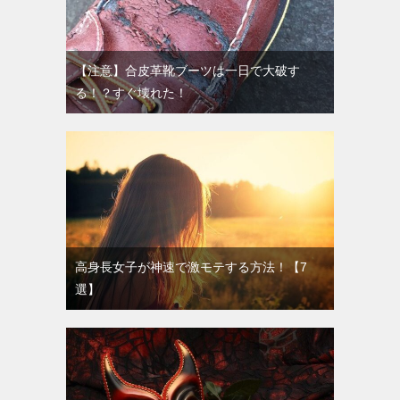
【注意】合皮革靴ブーツは一日で大破す
る！？すぐ壊れた！
高身長女子が神速で激モテする方法！【7
選】