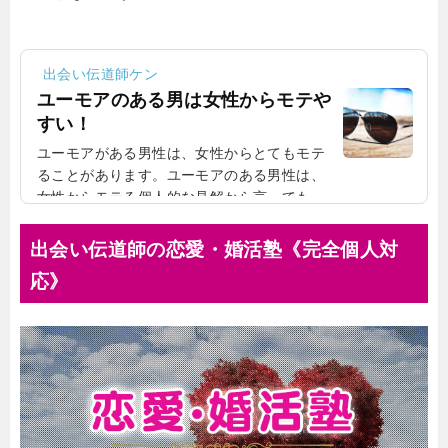
出会い伝道師ケン
ユーモアのある男は女性からモテや
すい！
ユーモアがある男性は、女性からとてもモテ
ることがあります。ユーモアのある男性は、
女性からモテる個人的な見解から言っても、
ユーモアのある男性はモテる傾向にありま
す。イケメンだけがモテるわけではない女性
出会い伝道師の恋愛・婚活塾《完全個人対
からモテる男性といえば、イケメンを思い浮
応》
かべるかもしれませんが、必ずしもイケメン
だけがモテるわけではありません。たとえ、
見た目はそれほど良くなくとも、ユーモアが
あれば、女性からモテる可能性は十分にあり
ます。頭の回転が早いユーモアのある男性
は、話が面白いのです。いろいろな話を笑い
を交えて話すので、女...