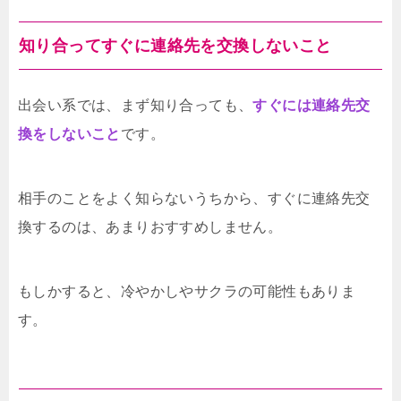
やサイトを利用して、実際に交際をしている
ひとも少なくありません。なので、出会い系
でもお付き合いできないわけではないので
知り合ってすぐに連絡先を交換しないこと
す。体目的の男性も多いただ、確かに出会い
系利用の男性は、体目的のひとも少なくあり
ません。本気でお付き合いしたいならば、そ
出会い系では、まず知り合っても、
すぐには連絡先交
ういうひとは相手にしないことです。出会い
換をしないこと
です。
系アプリやサイトから、お付き合いを始める
ためには、相手をよ...
相手のことをよく知らないうちから、すぐに連絡先交
換するのは、あまりおすすめしません。
もしかすると、冷やかしやサクラの可能性もありま
す。