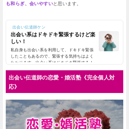
も和らぎ、会いやすい
と思います。
出会い伝道師ケン
出会い系はドキドキ緊張するけど楽
しい！
私自身も出会い系を利用して、ドキドキ緊張
したこともあるので、緊張する気持ちはよく
わかります。出会い系はドキドキ緊張する！
リアルで会ったひとがないひとに、会うから
こそ、ドキドキ緊張するものです。「どんな
出会い伝道師の恋愛・婚活塾《完全個人対
ひとが来るのだろう」「変なひとが来ないだ
応》
ろうか」と緊張することもあります。私自身
も、出会い系に慣れていないころは、特に緊
張したのでよくわかります。あまりにも緊張
すると、食べるのも歩くのもままならないほ
どです。鼓動が鳴るのが聞こえて、緊張して
いるのがよくわかります。出会い系で緊張す
るのは、誰にでも...