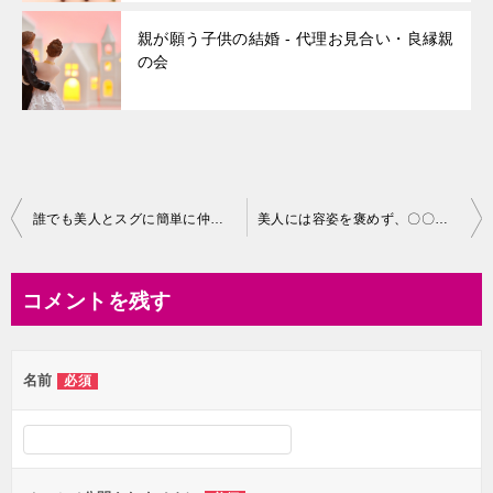
親が願う子供の結婚 - 代理お見合い・良縁親
の会
投
誰でも美人とスグに簡単に仲良くなれる方法！
美人には容姿を褒めず、〇〇を褒めろ！
稿
ナ
コメントを残す
ビ
ゲ
名前
必須
ー
シ
ョ