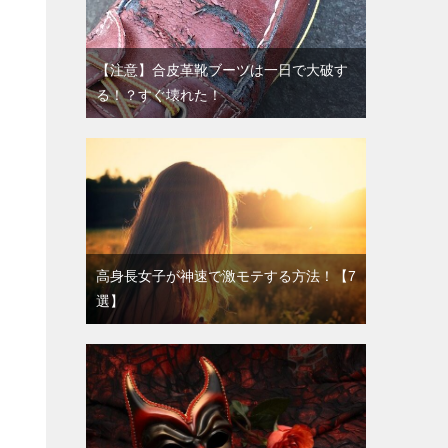
【注意】合皮革靴ブーツは一日で大破す
る！？すぐ壊れた！
高身長女子が神速で激モテする方法！【7
選】