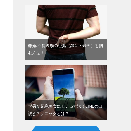
離婚/不倫現場の証拠（録音・録画）を掴
む方法！
ブ男が超絶美女にモテる方法！LINEの口
説きテクニックとは？！