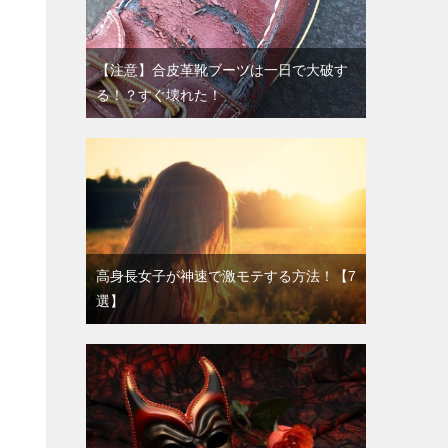
【注意】合皮革靴ブーツは一日で大破す
る！？すぐ壊れた！
高身長女子が神速で激モテする方法！【7
選】