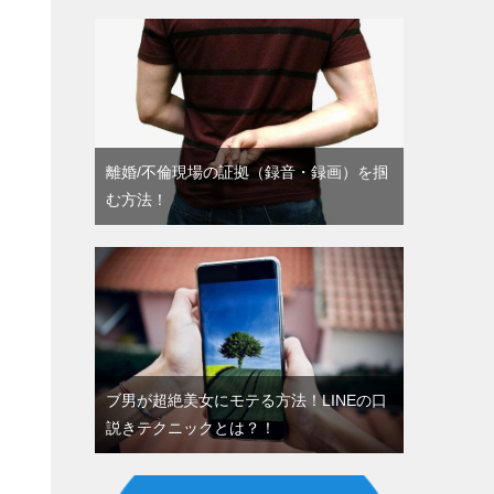
離婚/不倫現場の証拠（録音・録画）を掴
む方法！
ブ男が超絶美女にモテる方法！LINEの口
説きテクニックとは？！