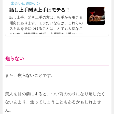
出会い伝道師ケン
話し上手聞き上手はモテる！
話し上手、聞き上手の方は、相手からモテる
傾向にあります。モテたいならば、これらの
スキルを身につけることは、とても大切なこ
とです。性別問わず話し上手聞き上手はモテ
る！男性だけではなく、女性も話し上手や聞
き上手であれば、相手からモテる可能性が高
いです。これは、男性に限ったことではな
く、女性でも言えることなのです。本当に上
焦らない
手な話し手・聞き手は驚くほど少ないなぜ、
話し上手や聞き上手がモテるかというと、そ
れだけ上手な話し手や聞き手が少ないからで
また、
焦らないこと
です。
す。多くのひとは自分のことばかり考えてい
るだいたいのひとは...
美人を目の前にすると、つい前のめりになり逃したく
ないあまり、焦ってしまうこともあるかもしれませ
ん。