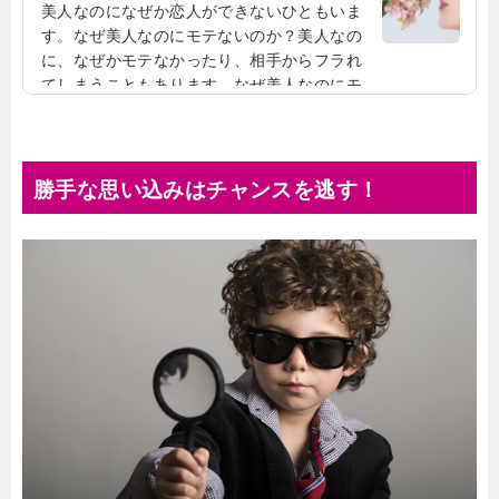
美人なのになぜか恋人ができないひともいま
す。なぜ美人なのにモテないのか？美人なの
に、なぜかモテなかったり、相手からフラれ
てしまうこともあります。なぜ美人なのにモ
テないのか、それには様々な理由が考えられ
るのです。高嶺の花と思われているそもそも
高嶺の花と見られていることもあります。近
寄りがたい高嶺の花と思われている女性は、
勝手な思い込みはチャンスを逃す！
高級感や上品な感じがして、近寄りがたい存
在になってしまうことがあるのです。せっか
く婚活パーティーや合コンに参加しても、
「なかなか声をかけてくれない」ということ
もあるかもしれませ...