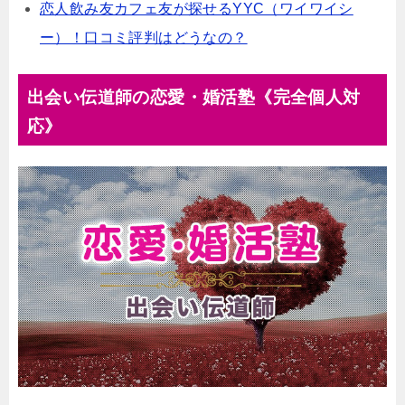
大きな特徴は、運営18周年、会員数1400万人の出会い応援
恋人飲み友カフェ友が探せるYYC（ワイワイシ
サービスであることです。会員数1400万人なので、相当い
ー）！口コミ評判はどうなの？
ることがわかるでしょう。また、運営18周年という長い実
績があるので、安心感もありますよね...
出会い伝道師の恋愛・婚活塾《完全個人対
応》