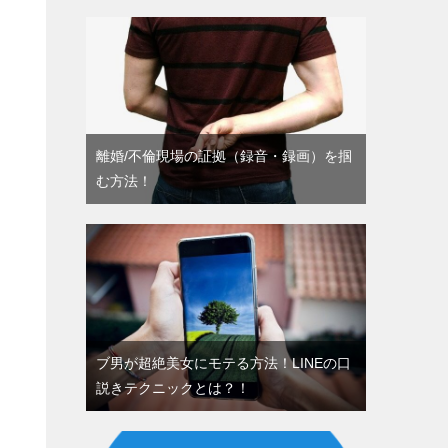
離婚/不倫現場の証拠（録音・録画）を掴
む方法！
ブ男が超絶美女にモテる方法！LINEの口
説きテクニックとは？！