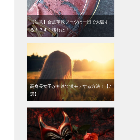
【注意】合皮革靴ブーツは一日で大破す
る！？すぐ壊れた！
高身長女子が神速で激モテする方法！【7
選】