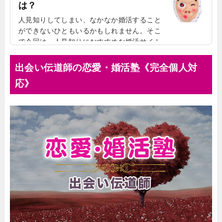
は？
人見知りしてしまい、なかなか婚活すること
ができないひともいるかもしれません。そこ
で今回は、人見知りにおすすめな婚活サイト
について、ご紹介していきたいと思います。
無理にキャラクターを作る必要はない人見知
出会い伝道師の恋愛・婚活塾《完全個人対
りのひとは、無理にキャラクターを作ろうと
応》
することもあるかもしれません。しかし、変
にキャラを作ると、ぎこちなく見えたりもし
ます。また、取り繕うことは、相手にも疲れ
されてしまうこともあるでしょう。人見知り
してしまうことを隠さなくていい人見知りし
てしまうことは、隠す必要はないと思いま
す。むしろ、そうい...