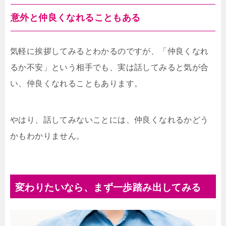
いまず、無理して話をする必要はないと思い
ます。どうしても会話が続かないと、無理し
意外と仲良くなれることもある
てでも話を切り出そうとするかもしれません
が、あまり無理をするとぎこちなく見えて、
さらに相手に戸惑いを与えてしまうこともあ
気軽に挨拶してみるとわかるのですが、「仲良くなれ
ります。また、頑張って話に参加しようとす
るか不安」という相手でも、実は話してみると気が合
ると、余計な気疲れも起きてしまいます。聞
き上手は話し上手...
い、仲良くなれることもあります。
やはり、話してみないことには、仲良くなれるかどう
かもわかりません。
変わりたいなら、まず一歩踏み出してみる