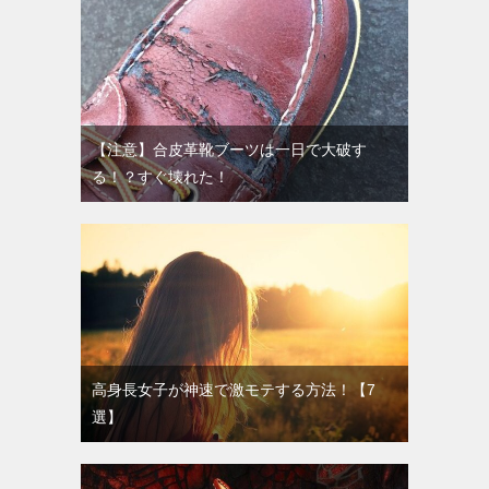
【注意】合皮革靴ブーツは一日で大破す
る！？すぐ壊れた！
高身長女子が神速で激モテする方法！【7
選】